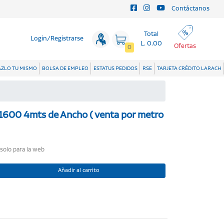
Contáctanos
Total
Login/Registrarse
L. 0.00
Ofertas
0
ZLO TU MISMO
BOLSA DE EMPLEO
ESTATUS PEDIDOS
RSE
TARJETA CRÉDITO LARACH
1600 4mts de Ancho ( venta por metro
 solo para la web
Añadir al carrito