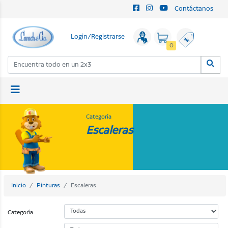
Contáctanos
Login/Registrarse
0
Categoría
Escaleras
Inicio
Pinturas
Escaleras
Categoría