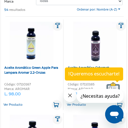
Marca
54
resultados
Ordenar por: Nombre (A-Z)
Aceite Aromático Green Apple Para
Aceite Aromático Cabernet
Lampara Aromar 2.2-Onzas
Sauvignon Para Lampara Aromar
!Queremos escucharte!
2.2-Onzas
Código: 07110167
Código: 07110165
Marca: AROMAR
Marca: AROMAR
L. 98.00
L. 98.00
Ver Producto
Ver Producto