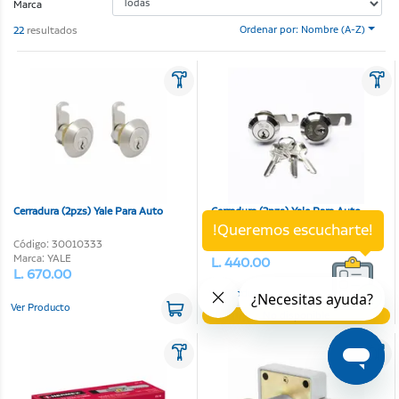
Marca
22
resultados
Ordenar por: Nombre (A-Z)
Cerradura (2pzs) Yale Para Auto
Cerradura (2pzs) Yale Para Auto
!Queremos escucharte!
Código: 03140855
Código: 30010333
Marca: YALE
Marca: YALE
L. 440.00
L. 670.00
Ver Producto
Ver Producto
No disponible