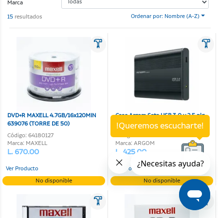
Marca
15
resultados
Ordenar por: Nombre (A-Z)
DVD+R MAXELL 4.7GB/16x120MIN
Case Argom Sata USB 3.0 y 2.5 plg
639076 (TORRE DE 50)
!Queremos escucharte!
Código: 64180127
Código: 64130042
Marca: MAXELL
Marca: ARGOM
L. 670.00
L. 425.00
Ver Producto
Ver Producto
No disponible
No disponible