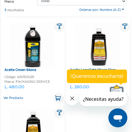
Marca
3
resultados
Ordenar por: Nombre (A-Z)
Aceite Crown 64onz
Aceite Lamplight 18onz Claro
!Queremos escucharte!
Código: 43050025
Código: 07110067
Marca: PACKAGING SERVICE
Marca: LAMPLIGHT FARMS
L. 480.00
L. 260.00
Ver Producto
Ver Producto