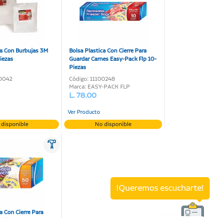
ca Con Burbujas 3M
Bolsa Plastica Con Cierre Para
iezas
Guardar Carnes Easy-Pack Flp 10-
Piezas
50042
Código: 11100248
Marca: EASY-PACK FLP
L. 78.00
Ver Producto
 disponible
No disponible
!Queremos escucharte!
a Con Cierre Para