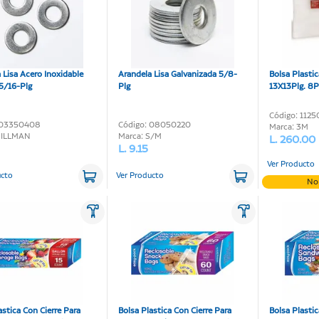
 Lisa Acero Inoxidable
Arandela Lisa Galvanizada 5/8-
Bolsa Plasti
5/16-Plg
Plg
13X13Plg. 8P
Código: 112
 03350408
Código: 08050220
Marca: 3M
HILLMAN
Marca: S/M
L. 260.00
L. 9.15
Ver Producto
ucto
Ver Producto
No
astica Con Cierre Para
Bolsa Plastica Con Cierre Para
Bolsa Plastic