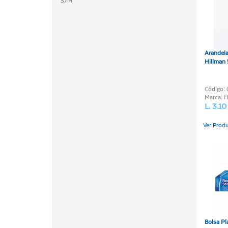
S/M
Arandela
Hillman 
Código:
Marca: 
L. 3.10
Ver Prod
Bolsa Pl