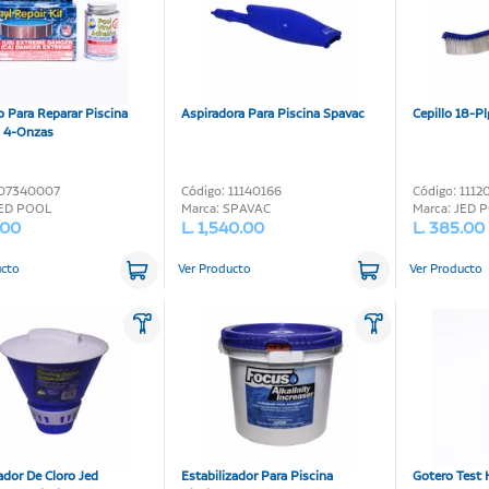
 Para Reparar Piscina
Aspiradora Para Piscina Spavac
Cepillo 18-Pl
l 4-Onzas
 07340007
Código: 11140166
Código: 111
JED POOL
Marca: SPAVAC
Marca: JED 
.00
L. 1,540.00
L. 385.00
ucto
Ver Producto
Ver Producto
dor De Cloro Jed
Estabilizador Para Piscina
Gotero Test 