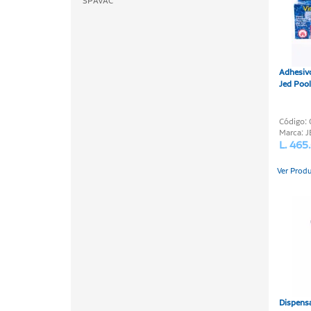
SPAVAC
Adhesivo
Jed Poo
Código:
Marca: 
L. 465
Ver Prod
Dispensa