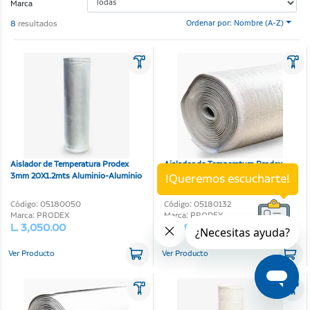
Marca
8
resultados
Ordenar por: Nombre (A-Z)
Aislador de Temperatura Prodex
Aislador de Temperatura Prodex
3mm 20X1.2mts Aluminio-Aluminio
10mm 20X1.2mts Aluminio-
!Queremos escucharte!
Aluminio
Código: 05180050
Código: 05180132
Marca: PRODEX
Marca: PRODEX
L. 3,050.00
L. 4,650.00
Ver Producto
Ver Producto