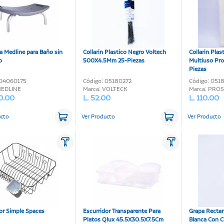
 Medline para Baño sin
Collarin Plastico Negro Voltech
Collarin Plas
o
500X4.5Mm 25-Piezas
Multiuso Pro
Piezas
 04060175
Código: 05180272
Código: 051
MEDLINE
Marca: VOLTECK
Marca: PRO
70.00
L. 52.00
L. 110.00
ucto
Ver Producto
Ver Producto
or Simple Spaces
Escurridor Transparente Para
Grapa Rectan
Platos Qlux 45.5X30.5X7.5Cm
Blanca Con C