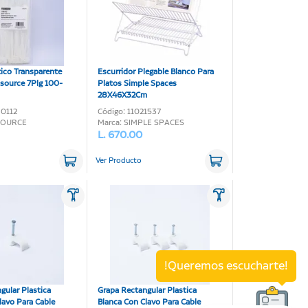
tico Transparente
Escurridor Plegable Blanco Para
source 7Plg 100-
Platos Simple Spaces
28X46X32Cm
80112
Código: 11021537
SOURCE
Marca: SIMPLE SPACES
L. 670.00
Ver Producto
!Queremos escucharte!
gular Plastica
Grapa Rectangular Plastica
lavo Para Cable
Blanca Con Clavo Para Cable