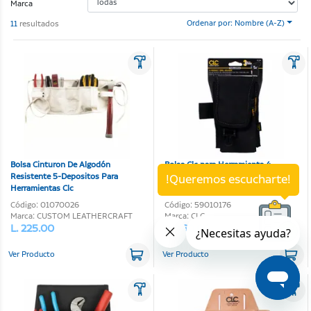
Marca
11
resultados
Ordenar por: Nombre (A-Z)
Bolsa Cinturon De Algodón
Bolsa Clc para Herramienta 4-
Resistente 5-Depositos Para
Depositos
!Queremos escucharte!
Herramientas Clc
Código: 01070026
Código: 59010176
Marca: CUSTOM LEATHERCRAFT
Marca: CLC
L. 225.00
L. 360.00
Ver Producto
Ver Producto