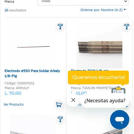
Marca
26
resultados
Ordenar por: Nombre (A-Z)
Electrodo #550 Para Soldar Arkaly
Electrodo 7018 1/8-plg
1/8-Plg
!Queremos escucharte!
Código: 02160002
Código: 02160072
Marca: ARKALY
Marca: TIANJIN MINMETALS
L. 70.00
L. 41.00
Ver Producto
Ver Producto