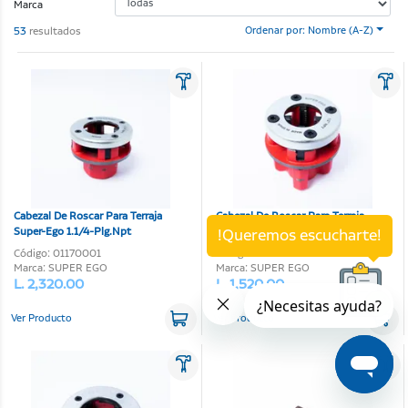
Marca
53
resultados
Ordenar por: Nombre (A-Z)
Cabezal De Roscar Para Terraja
Cabezal De Roscar Para Terraja
Super-Ego 1.1/4-Plg.Npt
Super-Ego 1/2-Plg.Npt
!Queremos escucharte!
Código: 01170001
Código: 04990043
Marca: SUPER EGO
Marca: SUPER EGO
L. 2,320.00
L. 1,520.00
Ver Producto
Ver Producto