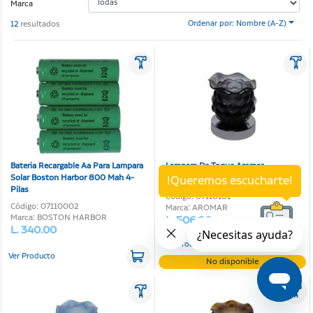
Marca
12
resultados
Ordenar por: Nombre (A-Z)
Bateria Recargable Aa Para Lampara
Lampara De Toque Aromar
Solar Boston Harbor 800 Mah 4-
!Queremos escucharte!
Pilas
Código: 07110181
Código: 07110002
Marca: AROMAR
Marca: BOSTON HARBOR
L. 506.00
L. 340.00
Ver Producto
Ver Producto
No disponible