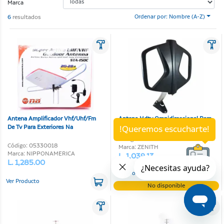
Marca
6
resultados
Ordenar por: Nombre (A-Z)
Antena Amplificador Vhf/Uhf/Fm
Antena Hdtv Omnidireccional Para
De Tv Para Exteriores Na
Interiores Y Exteriores Zenith
!Queremos escucharte!
Código: 05330020
Código: 05330018
Marca: ZENITH
Marca: NIPPONAMERICA
L. 1,039.13
L. 1,285.00
Ver Producto
Ver Producto
No disponible