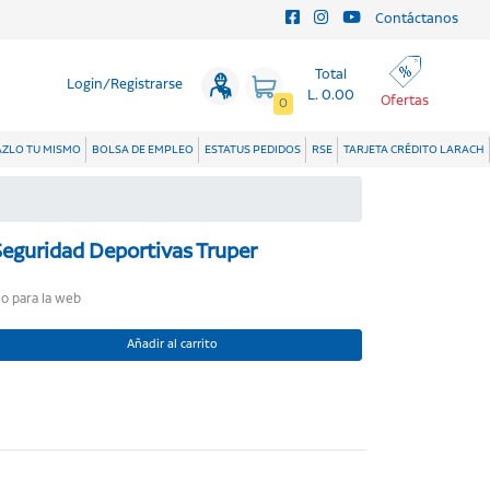
Contáctanos
Total
Login/Registrarse
L. 0.00
Ofertas
0
ZLO TU MISMO
BOLSA DE EMPLEO
ESTATUS PEDIDOS
RSE
TARJETA CRÉDITO LARACH
Seguridad Deportivas Truper
lo para la web
Añadir al carrito