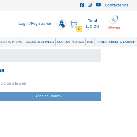
Contáctanos
Total
Login/Registrarse
L. 0.00
Ofertas
0
ZLO TU MISMO
BOLSA DE EMPLEO
ESTATUS PEDIDOS
RSE
TARJETA CRÉDITO LARACH
sa
solo para la web
Añadir al carrito