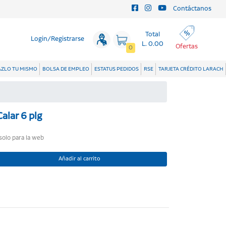
Contáctanos
Total
Login/Registrarse
L. 0.00
Ofertas
0
ZLO TU MISMO
BOLSA DE EMPLEO
ESTATUS PEDIDOS
RSE
TARJETA CRÉDITO LARACH
Calar 6 plg
 solo para la web
Añadir al carrito